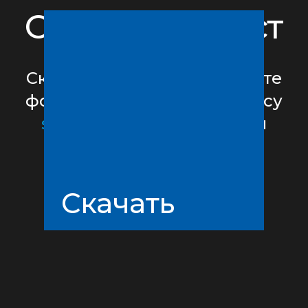
Опросный лист
Скачайте образец, заполните
форму и отправьте по адресу
sales@sptrd.ru
. В ответ мы
вышлем коммерческое
предложение.
Скачать
Скачать