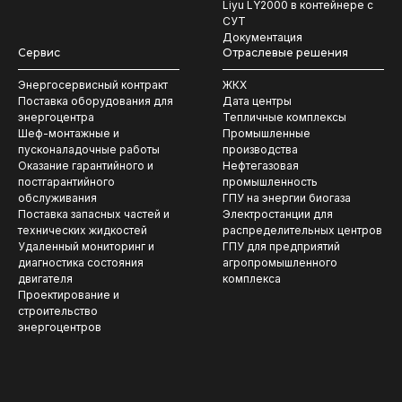
Liyu LY2000 в контейнере с
СУТ
Документация
Сервис
Отраслевые решения
Энергосервисный контракт
ЖКХ
Поставка оборудования для
Дата центры
энергоцентра
Тепличные комплексы
Шеф-монтажные и
Промышленные
пусконаладочные работы
производства
Оказание гарантийного и
Нефтегазовая
постгарантийного
промышленность
обслуживания
ГПУ на энергии биогаза
Поставка запасных частей и
Электростанции для
технических жидкостей
распределительных центров
Удаленный мониторинг и
ГПУ для предприятий
диагностика состояния
агропромышленного
двигателя
комплекса
Проектирование и
строительство
энергоцентров