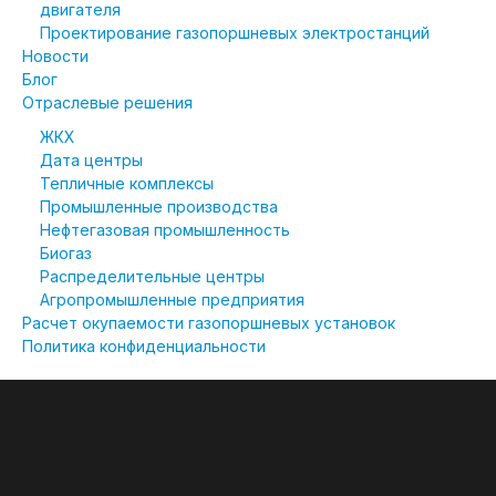
двигателя
Проектирование газопоршневых электростанций
Новости
Блог
Отраслевые решения
ЖКХ
Дата центры
Тепличные комплексы
Промышленные производства
Нефтегазовая промышленность
Биогаз
Распределительные центры
Агропромышленные предприятия
Расчет окупаемости газопоршневых установок
Политика конфиденциальности