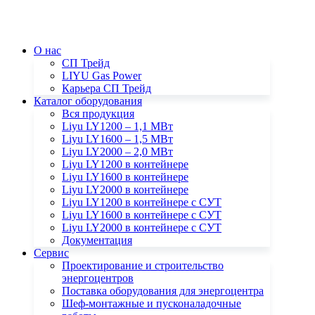
О нас
СП Трейд
LIYU Gas Power
Карьера СП Трейд
Каталог оборудования
Вся продукция
Liyu LY1200 – 1,1 МВт
Liyu LY1600 – 1,5 МВт
Liyu LY2000 – 2,0 МВт
Liyu LY1200 в контейнере
Liyu LY1600 в контейнере
Liyu LY2000 в контейнере
Liyu LY1200 в контейнере с СУТ
Liyu LY1600 в контейнере с СУТ
Liyu LY2000 в контейнере с СУТ
Документация
Сервис
Проектирование и строительство
энергоцентров
Поставка оборудования для энергоцентра
Шеф-монтажные и пусконаладочные