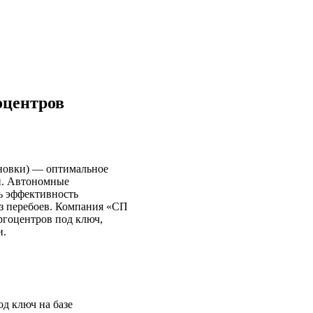
оцентров
ановки) — оптимальное
и. Автономные
ть эффективность
ез перебоев. Компания «СП
ргоцентров под ключ,
и.
д ключ на базе