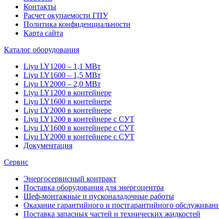
Контакты
Расчет окупаемости ГПУ
Политика конфиденциальности
Карта сайта
Каталог оборудования
Liyu LY1200 – 1,1 МВт
Liyu LY1600 – 1,5 МВт
Liyu LY2000 – 2,0 МВт
Liyu LY1200 в контейнере
Liyu LY1600 в контейнере
Liyu LY2000 в контейнере
Liyu LY1200 в контейнере с СУТ
Liyu LY1600 в контейнере с СУТ
Liyu LY2000 в контейнере с СУТ
Документация
Сервис
Энергосервисный контракт
Поставка оборудования для энергоцентра
Шеф-монтажные и пусконаладочные работы
Оказание гарантийного и постгарантийного обслуживан
Поставка запасных частей и технических жидкостей