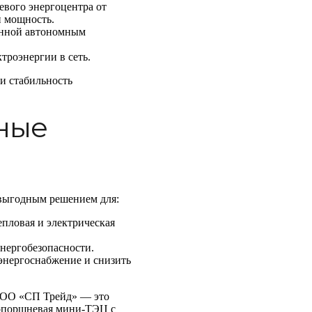
евого энергоцентра от
и мощность.
енной автономным
троэнергии в сеть.
и стабильность
ные
 выгодным решением для:
пловая и электрическая
нергобезопасности.
 энергоснабжение и снизить
 ООО «СП Трейд» — это
зопоршневая мини-ТЭЦ с