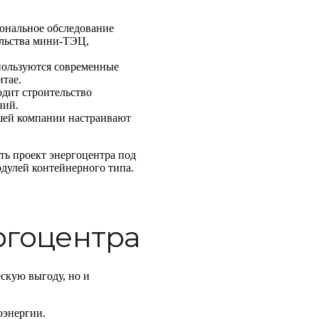
ональное обследование
ельства мини-ТЭЦ,
ользуются современные
тае.
одит строительство
ний.
ей компании настраивают
ть проект энергоцентра под
одулей контейнерного типа.
ргоцентра
скую выгоду, но и
оэнергии.