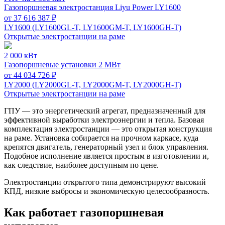
Газопоршневая электростанция Liyu Power LY1600
от 37 616 387 ₽
LY1600 (LY1600GL-T, LY1600GM-T, LY1600GH-T)
Открытые электростанции на раме
2 000 кВт
Газопоршневые установки 2 МВт
от 44 034 726 ₽
LY2000 (LY2000GL-T, LY2000GM-T, LY2000GH-T)
Открытые электростанции на раме
ГПУ — это энергетический агрегат, предназначенный для
эффективной выработки электроэнергии и тепла. Базовая
комплектация электростанции — это открытая конструкция
на раме. Установка собирается на прочном каркасе, куда
крепятся двигатель, генераторный узел и блок управления.
Подобное исполнение является простым в изготовлении и,
как следствие, наиболее доступным по цене.
Электростанции открытого типа демонстрируют высокий
КПД, низкие выбросы и экономическую целесообразность.
Как работает газопоршневая