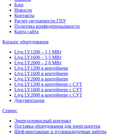
Блог
Новости
Контакты
Расчет окупаемости ГПУ
Политика конфиденциальности
Карта сайта
Каталог оборудования
Liyu LY1200 – 1,1 МВт
Liyu LY1600 – 1,5 МВт
Liyu LY2000 – 2,0 МВт
Liyu LY1200 в контейнере
Liyu LY1600 в контейнере
Liyu LY2000 в контейнере
Liyu LY1200 в контейнере с СУТ
Liyu LY1600 в контейнере с СУТ
Liyu LY2000 в контейнере с СУТ
Документация
Сервис
Энергосервисный контракт
Поставка оборудования для энергоцентра
Шеф-монтажные и пусконаладочные работы