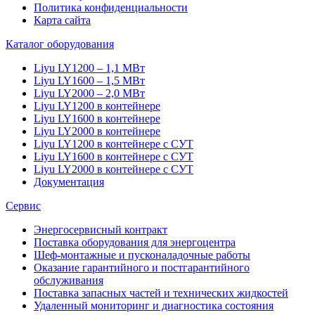
Политика конфиденциальности
Карта сайта
Каталог оборудования
Liyu LY1200 – 1,1 МВт
Liyu LY1600 – 1,5 МВт
Liyu LY2000 – 2,0 МВт
Liyu LY1200 в контейнере
Liyu LY1600 в контейнере
Liyu LY2000 в контейнере
Liyu LY1200 в контейнере с СУТ
Liyu LY1600 в контейнере с СУТ
Liyu LY2000 в контейнере с СУТ
Документация
Сервис
Энергосервисный контракт
Поставка оборудования для энергоцентра
Шеф-монтажные и пусконаладочные работы
Оказание гарантийного и постгарантийного
обслуживания
Поставка запасных частей и технических жидкостей
Удаленный мониторинг и диагностика состояния