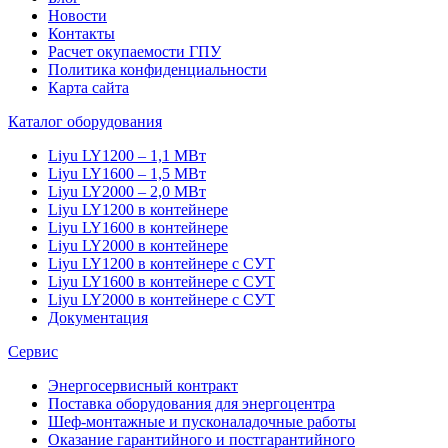
Новости
Контакты
Расчет окупаемости ГПУ
Политика конфиденциальности
Карта сайта
Каталог оборудования
Liyu LY1200 – 1,1 МВт
Liyu LY1600 – 1,5 МВт
Liyu LY2000 – 2,0 МВт
Liyu LY1200 в контейнере
Liyu LY1600 в контейнере
Liyu LY2000 в контейнере
Liyu LY1200 в контейнере с СУТ
Liyu LY1600 в контейнере с СУТ
Liyu LY2000 в контейнере с СУТ
Документация
Сервис
Энергосервисный контракт
Поставка оборудования для энергоцентра
Шеф-монтажные и пусконаладочные работы
Оказание гарантийного и постгарантийного