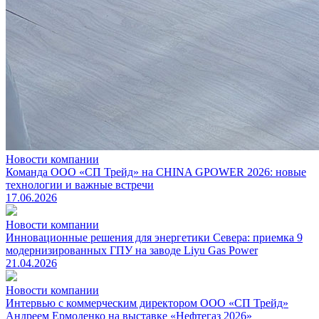
Новости компании
Команда ООО «СП Трейд» на CHINA GPOWER 2026: новые
технологии и важные встречи
17.06.2026
Новости компании
Инновационные решения для энергетики Севера: приемка 9
модернизированных ГПУ на заводе Liyu Gas Power
21.04.2026
Новости компании
Интервью с коммерческим директором ООО «СП Трейд»
Андреем Ермоленко на выставке «Нефтегаз 2026»